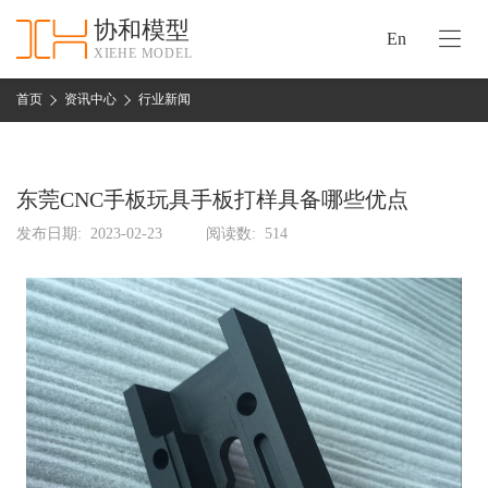
协和模型
En
XIEHE MODEL
协
和
首页
资讯中心
行业新闻
首
手
页
板
模
东莞CNC手板玩具手板打样具备哪些优点
资
型
质
发布日期:
2023-02-23
阅读数:
514
认
加
证
工
实
保
力
密
措
关
施
于
协
联
和