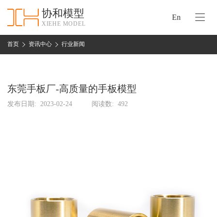
协和模型
En
XIEHE MODEL
协
和
首页
资讯中心
行业新闻
首
手
页
板
模
东莞手板厂-高质量的手板模型
资
型
质
发布日期:
2023-02-24
阅读数:
492
认
加
证
工
实
保
力
密
措
关
施
于
协
联
和