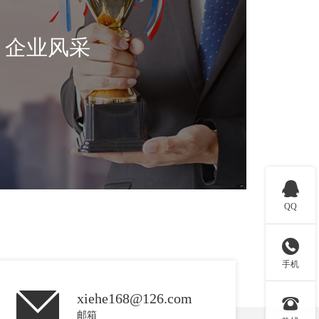
企业风采

QQ

手机
xiehe168@126.com

邮箱