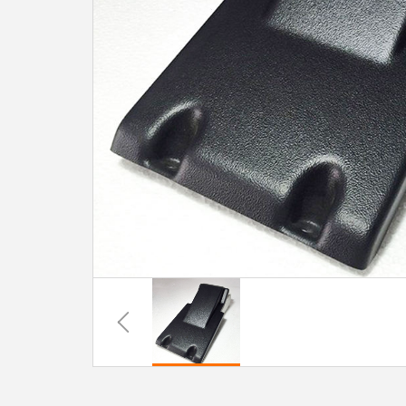
系
协
和