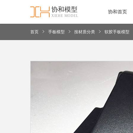
协和模型
协和首页
XIEHE MODEL
协
和
首
首页
手板模型
按材质分类
软胶手板模型
手
页
板
模
资
型
质
认
加
证
工
实
保
力
密
措
关
施
于
协
联
和