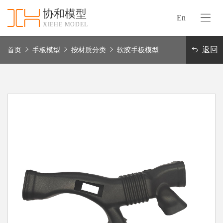
协和模型
En
XIEHE MODEL
协
和
返回
首页
手板模型
按材质分类
软胶手板模型
首
手
页
板
模
资
型
质
认
加
证
工
实
保
力
密
措
关
施
于
协
联
和