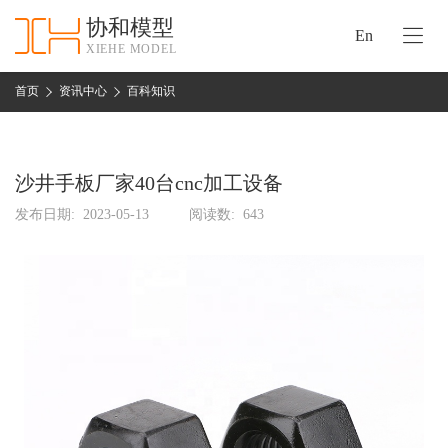
协和模型
En
XIEHE MODEL
协
和
首页
资讯中心
百科知识
首
手
页
板
模
沙井手板厂家40台cnc加工设备
资
型
质
发布日期:
2023-05-13
阅读数:
643
认
加
证
工
实
保
力
密
措
关
施
于
协
联
和