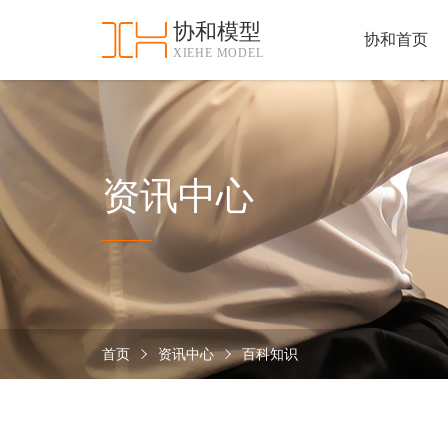
协和模型
协和首页
XIEHE MODEL
协
和
首
手
页
板
模
资
资讯中心
型
质
认
加
证
工
实
保
力
密
措
首页
资讯中心
百科知识
关
施
于
协
联
和