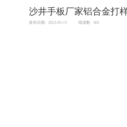
系
协
沙井手板厂家铝合金打
和
发布日期:
2023-05-13
阅读数:
601