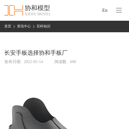
协和模型
En
XIEHE MODEL
协
和
首页
资讯中心
百科知识
首
手
页
板
模
长安手板选择协和手板厂
资
型
质
发布日期:
2022-05-14
阅读数:
690
认
加
证
工
实
保
力
密
措
关
施
于
协
联
和