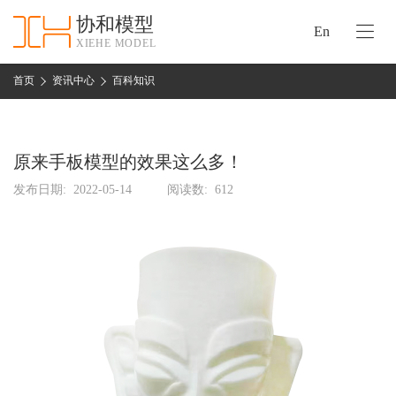
协和模型
En
XIEHE MODEL
协
和
首页
资讯中心
百科知识
首
手
页
板
模
原来手板模型的效果这么多！
资
型
质
发布日期:
2022-05-14
阅读数:
612
认
加
证
工
实
保
力
密
措
关
施
于
协
联
和