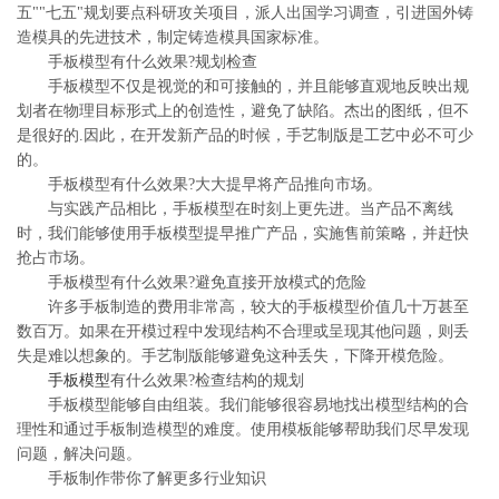
五""七五"规划要点科研攻关项目，派人出国学习调查，引进国外铸
造模具的先进技术，制定铸造模具国家标准。
手板模型有什么效果?规划检查
手板模型不仅是视觉的和可接触的，并且能够直观地反映出规
划者在物理目标形式上的创造性，避免了缺陷。杰出的图纸，但不
是很好的.因此，在开发新产品的时候，手艺制版是工艺中必不可少
的。
手板模型有什么效果?大大提早将产品推向市场。
与实践产品相比，手板模型在时刻上更先进。当产品不离线
时，我们能够使用手板模型提早推广产品，实施售前策略，并赶快
抢占市场。
手板模型有什么效果?避免直接开放模式的危险
许多手板制造的费用非常高，较大的手板模型价值几十万甚至
数百万。如果在开模过程中发现结构不合理或呈现其他问题，则丢
失是难以想象的。手艺制版能够避免这种丢失，下降开模危险。
手板模型
有什么效果?检查结构的规划
手板模型能够自由组装。我们能够很容易地找出模型结构的合
理性和通过手板制造模型的难度。使用模板能够帮助我们尽早发现
问题，解决问题。
手板制作带你了解更多行业知识