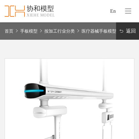
协和模型
En
XIEHE MODEL
协
和
返回
首页
手板模型
按加工行业分类
医疗器械手板模型
首
手
页
板
模
资
型
质
认
加
证
工
实
保
力
密
措
关
施
于
协
联
和