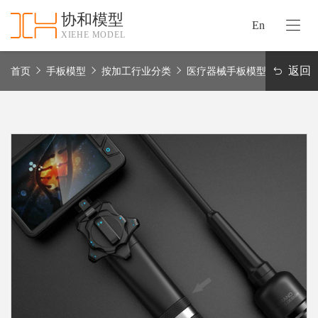
协和模型
En
XIEHE MODEL
协
和
返回
首页
手板模型
按加工行业分类
医疗器械手板模型
首
手
页
板
模
资
型
质
认
加
证
工
实
保
力
密
措
关
施
于
协
联
和