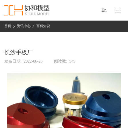
协和模型
En
XIEHE MODEL
协
和
首页
资讯中心
百科知识
首
手
页
板
模
长沙手板厂
资
型
质
发布日期:
2022-06-28
阅读数:
949
认
加
证
工
实
保
力
密
措
关
施
于
协
联
和