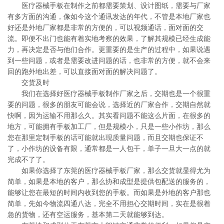
医疗器械手板在制作之前都需要策划、设计图纸，需要与厂家
有多方面的沟通，像如今这个通讯发达的年代，不管是本地厂家也
好还是外地厂家都是非常的方便的，可以视频通话，面对面的交
流。即便不出门也能有着实地考察的效果，了解其规模已经生成能
力，再决定是否与他们合作。更重要的是生产的过程中，如果说遇
到一些问题，或者是需要改进问题的话，也非常的方便，就不会来
回的跑外地出差，可以直接面对面的解决问题了。
交货及时
我们在选择好医疗器械手板制作厂家之后，交期也是一个很重
要的问题，很多的朋友可能会说，选择近的厂家合作，交期自然就
快啊，因为运输不用那么久。其实看问题不能这么片面，在很多的
地方，可能拥有手板加工厂，但是规模小，只是一些小作坊，那么
您在那里定制手板的话可能就出现质量问题，而且交期也保证不
了，小作坊的设备有限，通常都是一人包干，单子一旦大一点的就
完成不了了。
如果你选择了东莞的医疗器械手板厂家，那么交货就显得尤为
简单，如果是本地的客户，那么协和成型是提供包配送的服务的，
能够让您在最短的时间内收到您的手板。而如果是外地的客户那也
简单，先如今物流四通八达，完全不用担心交期时间，实在是很着
急的货物，还有空运服务，基本第二天就能够到达。