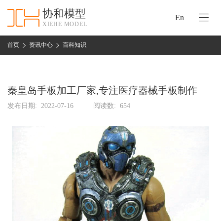
协和模型
En
XIEHE MODEL
协
和
首页
资讯中心
百科知识
首
手
页
板
模
秦皇岛手板加工厂家,专注医疗器械手板制作
资
型
质
发布日期:
2022-07-16
阅读数:
654
认
加
证
工
实
保
力
密
措
关
施
于
协
联
和