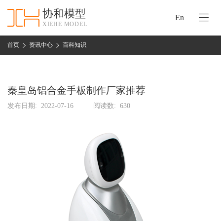
协和模型
En
XIEHE MODEL
协
和
首页
资讯中心
百科知识
首
手
页
板
模
秦皇岛铝合金手板制作厂家推荐
资
型
质
发布日期:
2022-07-16
阅读数:
630
认
加
证
工
实
保
力
密
措
关
施
于
协
联
和