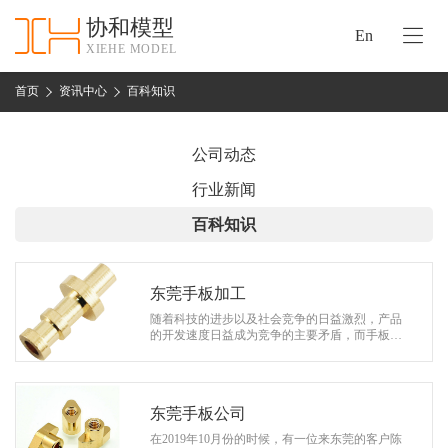
协和模型
En
XIEHE MODEL
协
和
首页
资讯中心
百科知识
首
手
页
板
公司动态
模
资
行业新闻
型
质
百科知识
认
加
证
工
实
东莞手板加工
保
力
随着科技的进步以及社会竞争的日益激烈，产品
密
的开发速度日益成为竞争的主要矛盾，而手板制
措
造恰恰能有效地提高产品开发的速度。正是在这
关
种情况下，东莞手板加工厂，手板制造…
施
于
协
东莞手板公司
联
和
在2019年10月份的时候，有一位来东莞的客户陈