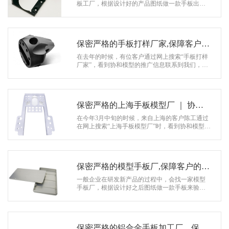
系
板工厂，根据设计好的产品图纸做一款手板出来
验证，主要是检测产品的设计是否合理，对于新
协
研发的产品，客户对保密方面的问题是…
和
保密严格的手板打样厂家,保障客户的
研发成果 ｜ 协和模型
在去年的时候，有位客户通过网上搜索“手板打样
厂家”，看到协和模型的推广信息联系到我们，他
们有款新研发的产品，需要做手板打样来看下效
果如何，经过一番了解…
保密严格的上海手板模型厂 ｜ 协和
模型
在今年3月中旬的时候，来自上海的客户陈工通过
在网上搜索“上海手板模型厂”时，看到协和模型推
广的信息联系业务张小姐，他们公司有一款新研
发出来的产品需要做个…
保密严格的模型手板厂,保障客户的研
发成果 ｜ 协和模型
一般企业在研发新产品的过程中，会找一家模型
手板厂，根据设计好之后图纸做一款手板来验
证，主要是检测产品的设计是否具有可行性，避
免在后期开模具的过程中才发现图纸有问…
保密严格的铝合金手板加工厂，保密