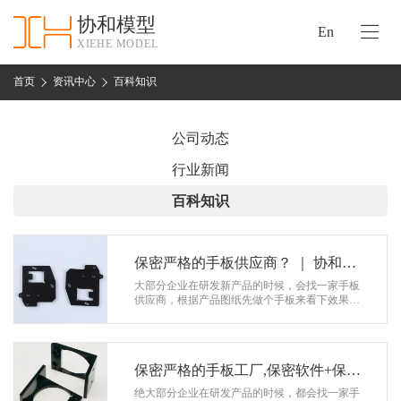
协和模型
En
XIEHE MODEL
协
和
首页
资讯中心
百科知识
首
手
页
板
公司动态
模
资
行业新闻
型
质
百科知识
认
加
证
工
实
保密严格的手板供应商？ ｜ 协和模
保
力
型
大部分企业在研发新产品的时候，会找一家手板
密
供应商，根据产品图纸先做个手板来看下效果，
措
主要是为了检测产品的外观，结构以及尺寸等问
关
题是否合理。 由于是新研发的产品…
施
于
协
保密严格的手板工厂,保密软件+保密
联
和
协议 ｜ 协和模型
绝大部分企业在研发产品的时候，都会找一家手