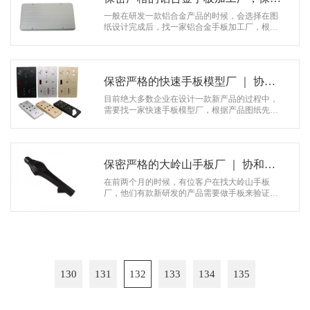
协议+保密软件 ｜ 协和模型
一般在研发一款铝合金产品的时候，会选择在图
纸设计完成后，找一家铝合金手板加工厂，根据
产品图纸先做一款手板来看下效果，检查产品的
外观，结构以及尺寸等问题是否合理。…
保密严格的快速手板模型厂 ｜ 协和
模型
目前绝大多数企业在设计一款新产品的过程中，
需要找一家快速手板模型厂，根据产品图纸先做
个手板模型来验证一下，为了检测产品做成实物
有没有不足的地方需要完善的。 由…
保密严格的大岭山手板厂 ｜ 协和模
型
在前两个月的时候，有位客户在找大岭山手板
厂，他们有款新研发的产品需要做手板来验证一
下，主要是为了检测产品的设计是否具有可行
性。 由于是新研发的产品，大部分客户…
130
131
132
133
134
135