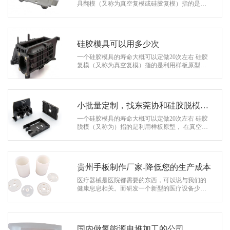
系
具翻模（又称为真空复模或硅胶复模）指的是利
用样板原型， 在真空状态下制作出硅胶模具，并
协
在真空状态下采用ABS、透明PC、…
和
硅胶模具可以用多少次
一个硅胶模具的寿命大概可以定做20次左右 硅胶
复模（又称为真空复模）指的是利用样板原型，
在真空状态下制作出硅胶模具，并在真空状态下
采用ABS、透明PC、硅胶、软胶等…
小批量定制，找东莞协和硅胶脱模厂
家
一个硅胶模具的寿命大概可以定做20次左右 硅胶
脱模（又称为）指的是利用样板原型， 在真空状
态下制作出硅胶模具，并在真空状态下采用AB
S、透明PC、硅胶、软胶等材料进行…
贵州手板制作厂家-降低您的生产成本
医疗器械是医院都需要的东西，可以说与我们的
健康息息相关。而研发一个新型的医疗设备少不
了进行各种测试，手板的制作也是关机的一环。
一般情况下，大型医疗器械手板开模所…
国内做氢能源电堆加工的公司