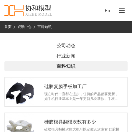
协和模型
En
XIEHE MODEL
协
和
首页
资讯中心
百科知识
首
手
页
板
公司动态
模
资
行业新闻
型
质
百科知识
认
加
证
工
实
硅胶复膜手板加工厂
保
力
现在时代一直都在进步，任何的产品都要更新，
密
如手机行业基本上是一年更新几次新款。手板加
措
工厂行业更是如此，要想保证自家的手板产品在
关
市场上不被比下去，就得让手板能够满…
施
于
协
硅胶模具翻模次数有多少
联
和
硅胶模具翻模次数大概可以定做20次左右 硅胶模