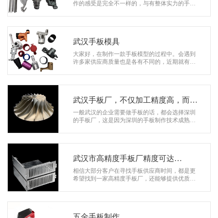
系
作的感受是完全不一样的，与有整体实力的手板
厂家合作非常简单，可能半个小时或者一个小时
协
就会达成合作关系了。 前不久，武…
和
武汉手板模具
大家好，在制作一款手板模型的过程中。会遇到
许多家供应商质量也是各有不同的，近期就有一
位客户在寻找武汉手板模具厂家，再经过多次询
问没有找到满足要求的供应商比较失落…
武汉手板厂，不仅加工精度高，而且
专业
一般武汉的企业需要做手板的话，都会选择深圳
的手板厂，这是因为深圳的手板制作技术成熟，
制作出来的手板不仅外观精美，而且加工精度
高，对于新产品的研发有很大的帮助。 …
武汉市高精度手板厂精度可达
±0.01mm
相信大部分客户在寻找手板供应商时间，都是更
希望找到一家高精度手板厂，还能够提供优质的
服务和售后保障。今天就由我们来给大家分享一
下一位来自武汉的客户与我们的合作经…
五金手板制作