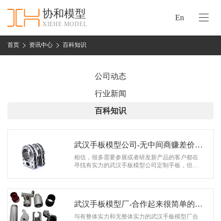
协和模型
En
XIEHE MODEL
协
和
首页
资讯中心
百科知识
首
手
页
板
公司动态
模
资
行业新闻
型
质
百科知识
认
加
证
工
实
武汉手板模型公司-无中间商赚差价-
保
力
深圳协和模型公司
相信，很多需要参展或者研发新产品的客户都在
密
寻找有实力的武汉手板模型公司定制手板，但是
措
如何才能找到有实力的厂家么？20年手板生产经
关
验的协和模型建议你不要找那些贸易公…
施
于
协
武汉手板模型厂-合作起来很简单的厂
联
和
家-深圳协和模型公司
与有整体实力和无整体实力的武汉手板模型厂合