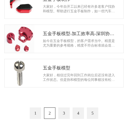
大家好，今年自开工以来已经有许多老客户找协
和模型。帮助进行五金手板制作，如一些汽车配
件车轮毂手板，电子烟手板，金属箱子等等。这
些老客户也是对协和模型十分认可毫不…
五金手板模型-加工效率高-深圳协和
模型公司
如今在五金手板模型，的客户需求当中。精度是
尤为重要的参考规格，精度不符合标准就会造成
无法使用。就变的一无是处更有偏差过大非常粗
糙，浪费了客户大量成本的同事也让双…
五金手板模型
大家好，相信过完年回到工作岗位后还没有进入
工作状态。但是协和模型的每位同事都没有松
懈。已经接到大量五金手板模型，订单这些客户
的需求都在于精度方面。业务大部分小厂…
1
2
3
4
5