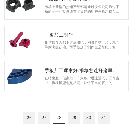
市场上新型的热销产品都是通过发售公司通过不
断的完善和改进该有了良好的用户体验才得以在
销售的过程中从中得到回报。客户就会通过手板
来测试产品。这就与手板精密程度有着…
手板加工制作
相信很多人都下过象棋吧，稍微走错一步，就会
导致满盘皆输。而手板加工制作也是如此，如果
不注重细节，就会导致手板的品质不合格，从而
会使客户退货，这样不仅浪费了时间，…
手板加工哪家好-推荐您选择这里-深
圳协和模型公司
在结束五一假期后，广大客户迅速进入了工作当
中，协和模型也是相同。加快了当前客户的生产
进度，希望能够尽快送到客户手中。在此期间也
有很多新客户在百度上。查找手板加工…
26
27
28
29
30
31