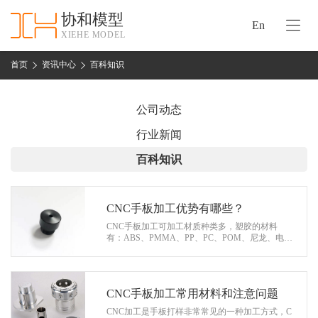
协和模型
En
XIEHE MODEL
协
和
首页
资讯中心
百科知识
首
手
页
板
公司动态
模
资
行业新闻
型
质
百科知识
认
加
证
工
实
CNC手板加工优势有哪些？
保
力
CNC手板加工可加工材质种类多，塑胶的材料
密
有：ABS、PMMA、PP、PC、POM、尼龙、电木
措
等，五金材料有：铝、镁和锌合金、铜、钢、铁
关
等，能满足手板的种类很多，目前在国内应用
施
广…
于
协
CNC手板加工常用材料和注意问题
联
和
CNC加工是手板打样非常常见的一种加工方式，C