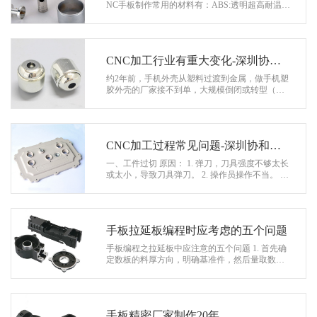
系
NC手板制作常用的材料有：ABS:透明超高耐温，
黑色，进口，国产等等。POM(赛钢)、PMMA(亚
协
加力)、MC(尼龙)、PC、PP、PA、BT、PVC…
和
CNC加工行业有重大变化-深圳协和
精密模型
约2年前，手机外壳从塑料过渡到金属，做手机塑
胶外壳的厂家接不到单，大规模倒闭或转型（详
情查看：做手机塑胶外壳的老板为什么接不到
单？）；从去年下半年开始，CNC加工局…
CNC加工过程常见问题-深圳协和精
密模型
一、工件过切 原因： 1. 弹刀，刀具强度不够太长
或太小，导致刀具弹刀。 2. 操作员操作不当。 3.
切削余量不均匀（如：曲面侧面留0.5，底面留0.1
5） 4. 切削…
手板拉延板编程时应考虑的五个问题
手板编程之拉延板中应注意的五个问题 1. 首先确
定数板的料厚方向，明确基准件，然后量取数板
料厚，校核图纸给出的基准及料厚是否正确 2. 查
看DL图各工序状态，明确各…
手板精密厂家制作20年