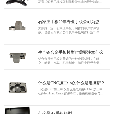
系
花费1000元手板模型制作检验出来的设计缺陷，
如果投入生产，投入市场，可能造成1000万元的
协
巨额损失，在很多时候，这一问题…
和
石家庄手板20年专业手板公司为您服
务
大家好，近日石家庄手板，制作的客户群体较
多。也是因为我们公司从事手板制作行业20年积
累了无数好评口碑。还有通过老客户转介绍找我
们。 在今年的10月份有一位来自石家…
生产铝合金手板模型时需要注意什么
铝合金是使用较为普遍的一种金属材料，在航
空、航天、汽车、机械制造、船只中已经大量的
使用。其不但很轻，抗压强度好，并且铝合金手
板模型通过氧化后表层的实际效果会更好…
什么是CNC加工中心,什么是电脑锣？
什么是CNC加工中心,什么是电脑锣? CNC加工中
心(Machining Center)简称MC，是由机械设备与数
控系统组成的使用于加工复杂形状工件的高效率
自动化机床。 CNC加工中心又叫…
什么是abs手板模型