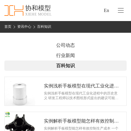
协和模型
En
XIEHE MODEL
协
和
首页
资讯中心
百科知识
首
手
页
板
公司动态
模
资
行业新闻
型
质
百科知识
认
加
证
工
实
实例浅析手板模型在现代工业化进程
保
力
中的历史意义
实例浅析手板模型在现代工业化进程中的历史意
密
义 研发工程师以技术图纸形式提出的建议可能无
措
法或根本无法完全被市场和管理人员理解时，模
关
型会更加广泛地被人们所采用，使…
施
于
协
实例解析手板模型能怎样有效控制生
联
和
产成本
实例解析手板模型能怎样有效控制生产成本 一个