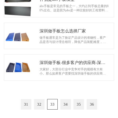
abs手板是常见的手板之一，大约占到手板总量的8
0%左右。这是因为abs是一种比较好的工程塑料，
强度能很好的满足各类手板加工的需要。比如测
试功能，打磨上色。打磨abs材质的…
深圳做手板怎么选择厂家
做手板通常是为了验证产品设计的准确性，看产
品是否与设计理念相符，降低产品装配难度，调
整图纸，从而降低直接开模的风险。一般做手板
的话，首先会考虑的是深圳地区，一是…
深圳做手板-很多客户的供应商-深圳
协和模型公司
大家好，大部分行业中竞争对手的规模有大有
小。那么如果客户需要找深圳做手板的供应商，
怎么样才能够有不错的效果呢。这就是考验每位
客户对于行业了解程度，通常供应商的加…
31
32
33
34
35
36