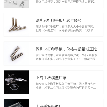
系
择做手板模型，因为一套产品开模的话大概要20
天左右，而手板只要3-5天就可以完成。在加工手
协
板的时候，CNC加工是一种非常重要的…
和
深圳3d打印手板厂20年经验
深圳3d打印手板厂，有很多大大小小各有不同。
但是大家要选对一家好的供应商确实一门技术
活。对于一些采购客户的合作要求就在于，价格
差异但是便宜没好货这个道理大家应该都…
深圳3d打印手板，价格与质量成正比
在日常销售中，常常会遇到客户说：“别人家的东
西和你差不多，却比你便宜多了！”、“你说的天花
乱坠，可是我还是觉得有点贵！”。常言道“一分
钱…
上海手板模型厂家
如今许多上海手板模型厂都开始在网上承接各种
业务，想要从在网上寻找到适合的厂家的客户，
突然之间无法作出选择。接下来协和模型小编就
告诉大家该如何选专业的手板厂。不可…
上海手板模型厂