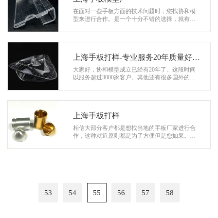
在面对一些手板方面的技术问题时，您找协和模
型来进行合作。是一个十分不错的选择，就有一
位客户在上海手板模型厂的选择过程中没有满意
的供应商。这才希望能通过网络查找一…
上海手板打样-专业服务20年质量好-
深圳协和模型公司
大家好，协和模型成立已经有20年了。这段时间
以服务超过3000家客户。其他还有很多国外的客
户，今天就很荣幸迎来一位来自上海手板打样，
客户寻求供应商。在网络上找到了协和…
上海手板打样
相信大部分客户都是想找当地的手板厂家进行合
作，这种就近原则都是为了方便但是您如果。追
求的是质量上的保障，希望您选择协和模型技术
有限公司来进行合作。就像有一位客户…
53
54
55
56
57
58