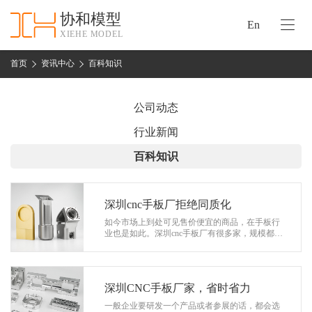
协和模型
En
XIEHE MODEL
协
和
首页
资讯中心
百科知识
首
手
页
板
公司动态
模
资
行业新闻
型
质
百科知识
认
加
证
工
实
深圳cnc手板厂拒绝同质化
保
力
如今市场上到处可见售价便宜的商品，在手板行
密
业也是如此。深圳cnc手板厂有很多家，规模都参
措
差不齐所以服务客户的人群也有所不同。但是请
关
您要相信找正规厂家做的产品手板性价…
施
于
协
深圳CNC手板厂家，省时省力
联
和
一般企业要研发一个产品或者参展的话，都会选