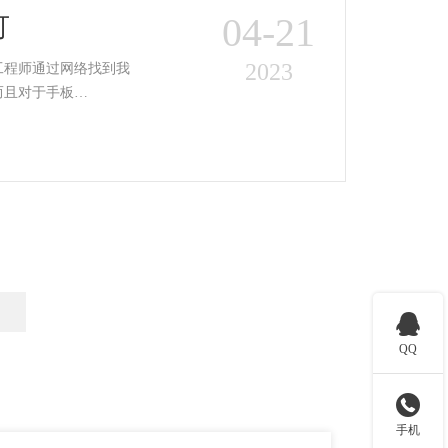
04-21
可
2023
工程师通过网络找到我
而且对于手板…

QQ

手机