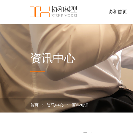
协和模型
协和首页
XIEHE MODEL
协
和
首
手
页
板
模
资
资讯中心
型
质
认
加
证
工
实
保
力
密
措
首页
资讯中心
百科知识
关
施
于
协
联
和