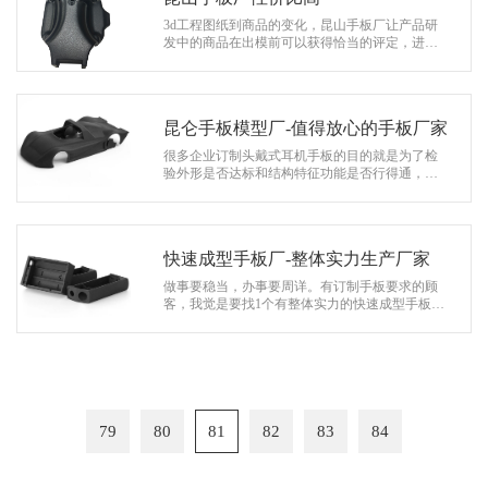
3d工程图纸到商品的变化，昆山手板厂让产品研
发中的商品在出模前可以获得恰当的评定，进而
在出模的全过程中减少风险性。 上星期一位客户
根据朋友的详细介绍找到协和，他…
昆仑手板模型厂-值得放心的手板厂家
很多企业订制头戴式耳机手板的目的就是为了检
验外形是否达标和结构特征功能是否行得通，确
实制做头戴式耳机手板可以节省很多的时间和人
力物力，等检验出产品达标后，按排量…
快速成型手板厂-整体实力生产厂家
做事要稳当，办事要周详。有订制手板要求的顾
客，我觉是要找1个有整体实力的快速成型手板
厂，那样的生产厂家作出的那时候能够拿得下手
去办展，不容易危害自个企业的品牌形象…
79
80
81
82
83
84