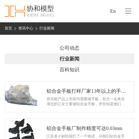
协和模型
En
XIEHE MODEL
协
和
首页
资讯中心
行业新闻
首
手
页
板
公司动态
模
资
行业新闻
型
质
百科知识
认
加
证
工
实
铝合金手板打样厂家13年以上的手板
保
力
定制经验
首先呢产品上市前均需要做手板，前天一名来自
密
湖北的江女士要做铝合金手板，并告知是他们最
措
近研发的一款产品，需要找一家手板厂，做手板
关
验证产品设计，由于是上市公司，所以…
施
于
协
铝合金手板厂制作精度可达0.03mm
联
和
江苏袁小姐给我打了一个电话，问我们铝合金手