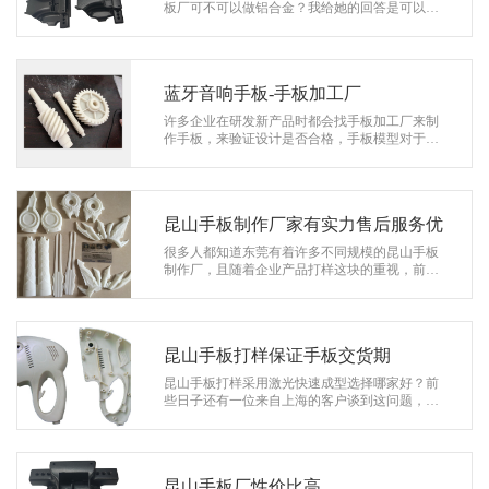
系
板厂可不可以做铝合金？我给她的回答是可以做
的。铝合金手板是我们公司主营加工类型，随后
协
林总问一下交货时间和讲了加工所需的…
和
蓝牙音响手板-手板加工厂
许多企业在研发新产品时都会找手板加工厂来制
作手板，来验证设计是否合格，手板模型对于工
程师来说，用实物表现设计，使设计更具体直
观，是用创造性的工艺创新产品！ 许…
昆山手板制作厂家有实力售后服务优
很多人都知道东莞有着许多不同规模的昆山手板
制作厂，且随着企业产品打样这块的重视，前天
有一位客户许先生需要找一家手板厂，由于太多
的小企业了，他感到不放心，于是大老…
昆山手板打样保证手板交货期
昆山手板打样采用激光快速成型选择哪家好？前
些日子还有一位来自上海的客户谈到这问题，由
于这客户对这方面不了解，所以由我们公司的销
售工程师为他详细解答，开始销售工程…
昆山手板厂性价比高