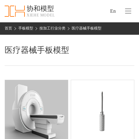
协和模型
En
XIEHE MODEL
协
和
首页
手板模型
按加工行业分类
医疗器械手板模型
首
手
页
板
医疗器械手板模型
模
资
型
质
认
加
证
工
实
保
力
密
措
关
施
于
协
联
和