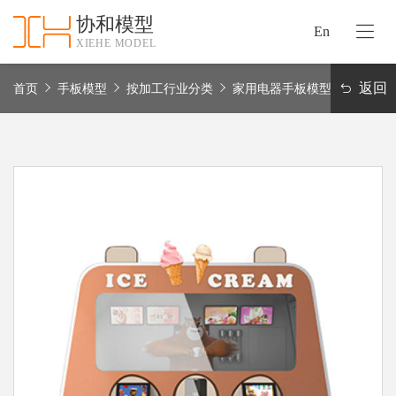
协和模型
En
XIEHE MODEL
协
和
返回
首页
手板模型
按加工行业分类
家用电器手板模型
首
手
页
板
模
资
型
质
认
加
证
工
实
保
力
密
措
关
施
于
协
联
和