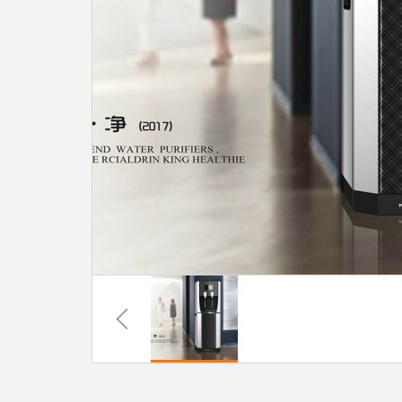
系
协
和