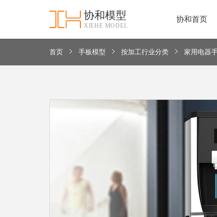
协和模型
协和首页
XIEHE MODEL
协
和
首
首页
手板模型
按加工行业分类
家用电器
手
页
板
模
资
型
质
认
加
证
工
实
保
力
密
措
关
施
于
协
联
和