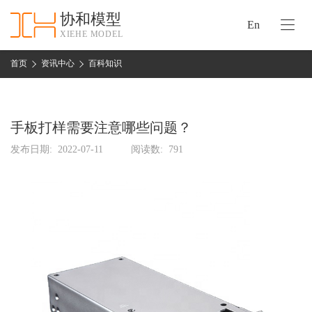
协和模型
En
XIEHE MODEL
协
和
首页
资讯中心
百科知识
首
手
页
板
模
手板打样需要注意哪些问题？
资
型
质
发布日期:
2022-07-11
阅读数:
791
认
加
证
工
实
保
力
密
措
关
施
于
协
联
和