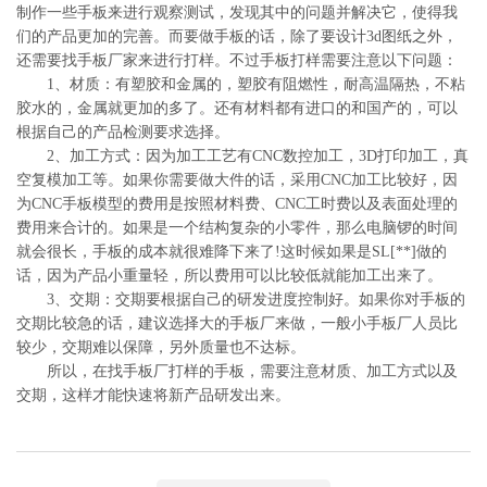
制作一些手板来进行观察测试，发现其中的问题并解决它，使得我
们的产品更加的完善。而要做手板的话，除了要设计3d图纸之外，
还需要找手板厂家来进行打样。不过手板打样需要注意以下问题：
1、材质：有塑胶和金属的，塑胶有阻燃性，耐高温隔热，不粘
胶水的，金属就更加的多了。还有材料都有进口的和国产的，可以
根据自己的产品检测要求选择。
2、加工方式：因为加工工艺有CNC数控加工，3D打印加工，真
空复模加工等。如果你需要做大件的话，采用CNC加工比较好，因
为CNC手板模型的费用是按照材料费、CNC工时费以及表面处理的
费用来合计的。如果是一个结构复杂的小零件，那么电脑锣的时间
就会很长，手板的成本就很难降下来了!这时候如果是SL[**]做的
话，因为产品小重量轻，所以费用可以比较低就能加工出来了。
3、交期：交期要根据自己的研发进度控制好。如果你对手板的
交期比较急的话，建议选择大的手板厂来做，一般小手板厂人员比
较少，交期难以保障，另外质量也不达标。
所以，在找手板厂打样的手板，需要注意材质、加工方式以及
交期，这样才能快速将新产品研发出来。