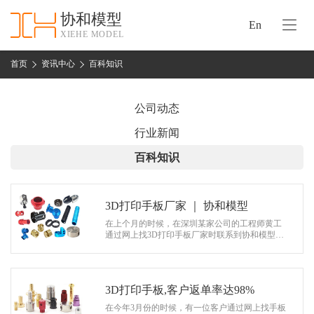
协和模型
En
XIEHE MODEL
协
和
首页
资讯中心
百科知识
首
手
页
板
公司动态
模
资
行业新闻
型
质
百科知识
认
加
证
工
实
3D打印手板厂家 ｜ 协和模型
保
力
在上个月的时候，在深圳某家公司的工程师黄工
密
通过网上找3D打印手板厂家时联系到协和模型，
措
有一款新产品需要做3D打印手板，主要是为了检
关
测产品的设计是否合理。 经过和协…
施
于
协
3D打印手板,客户返单率达98%
联
和
在今年3月份的时候，有一位客户通过网上找手板