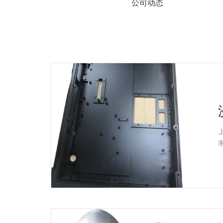
系
公司动态
协
和