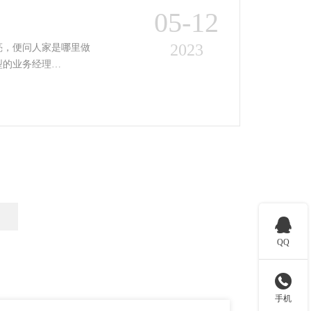
05-12
2023
亮，便问人家是哪里做
型的业务经理…

QQ

手机