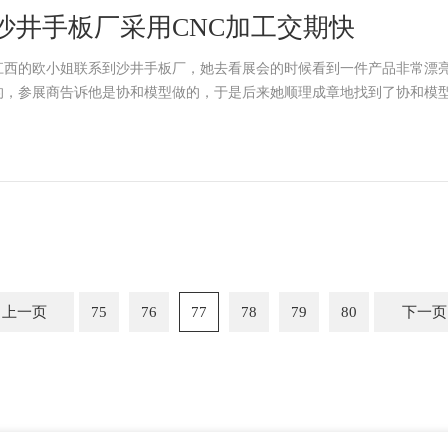
沙井手板厂采用CNC加工交期快
江西的欧小姐联系到沙井手板厂，她去看展会的时候看到一件产品非常漂
的，参展商告诉他是协和模型做的，于是后来她顺理成章地找到了协和模
上一页
75
76
77
78
79
80
下一页