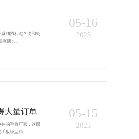
05-16
2023
联系到协和呢？协和究
，上海的陆先生根据朋友…
05-15
获得大量订单
2023
沙井的手板厂家，这因
的手板模型精…