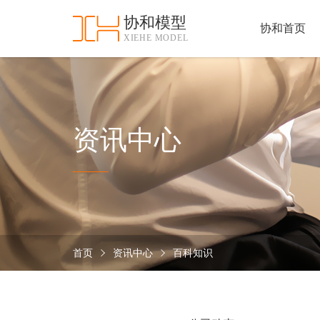
协和模型
协和首页
XIEHE MODEL
协
和
首
手
页
板
模
资
资讯中心
型
质
认
加
证
工
实
保
力
密
措
首页
资讯中心
百科知识
关
施
于
协
联
和