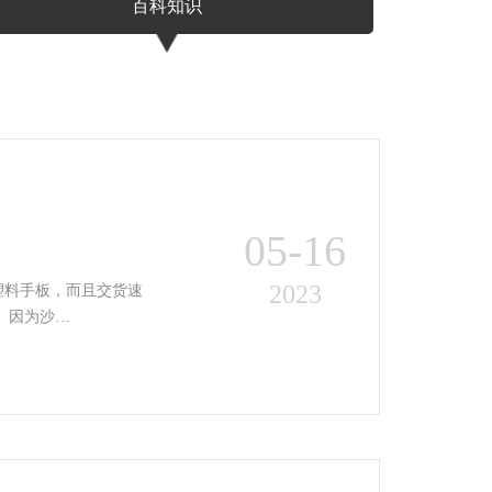
百科知识
05-16
2023
塑料手板，而且交货速
率要快，看得见時间很短，历经品管部24小时的加工成型解决，按期供货。 因为沙…